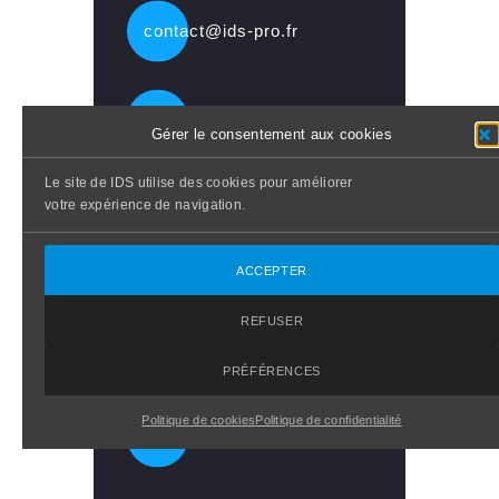
contact@ids-pro.fr
01 83 64 29 16
Gérer le consentement aux cookies
Le site de IDS utilise des cookies pour améliorer
Centre EGB
votre expérience de navigation.
5 Av Georges Bataille
60330 Le Plessis Belleville
ACCEPTER
REFUSER
PRÉFÉRENCES
Politique de cookies
Politique de confidentialité
Evaluons vos besoins